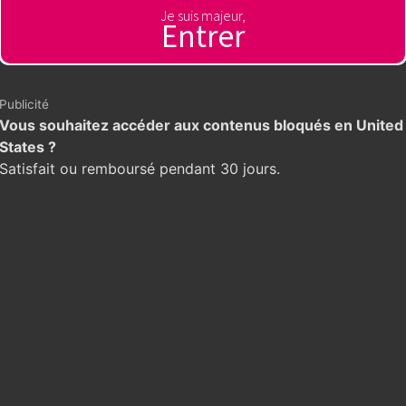
Je suis majeur,
Entrer
rực tuyến uy tín hàng đầu tại Việt Nam hiện nay. Sản phẩm
ghiệp, phụ vụ tận tình và chu đáo.
lub #gameb52clubme
Publicité
Vous souhaitez accéder aux contenus bloqués en United
States ?
Nhuận, Hồ Chí Minh, Việt Nam
Satisfait ou remboursé pendant 30 jours.
eb52clubme/